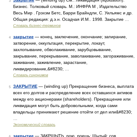
Закрытие
— (winding up) См.: ликвидация (liquidation).
3
Бизнес. Толковый словарь. М.: ИНФРА М , Издательство
Весь Мир . Грэхэм Бетс, Барри Брайндли, С. Уильямс и др.
Общая редакция: д.э.н. Осадчая И.М.. 1998. Закрытие …
Словарь бизнес-терминов
закрытие
— конец, заключение, окончание; запирание,
4
затворение, оккультация, перекрытие, локаут,
захлопывание, обволакивание, зарубцовывание,
закрывание, перекрывание, заволакивание, загораживание,
заживание, заживление, зарастание,
ликвидирование,&#8230; …
Словарь синонимов
ЗАКРЫТИЕ
— (winding up) Прекращение бизнеса, выплата
5
всех его долгов и распределение всех оставшихся активов
между его акционерами (shareholders). Прекращение или
ликвидация могут быть добровольными, когда сами
владельцы принимают решение отойти от дел или&#8230;
…
Экономический словарь
закрытие
— ЗАКРШЫТЬ, рою, роешь; Шытый; сов.
6