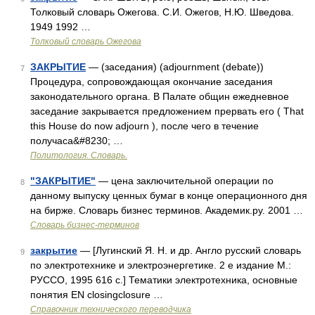
Толковый словарь Ожегова. С.И. Ожегов, Н.Ю. Шведова.
1949 1992 …
Толковый словарь Ожегова
ЗАКРЫТИЕ
— (заседания) (adjournment (debate))
7
Процедура, сопровождающая окончание заседания
законодательного органа. В Палате общин ежедневное
заседание закрывается предложением прервать его ( That
this House do now adjourn ), после чего в течение
получаса&#8230; …
Политология. Словарь.
"ЗАКРЫТИЕ"
— цена заключительной операции по
8
данному выпуску ценных бумаг в конце операционного дня
на бирже. Словарь бизнес терминов. Академик.ру. 2001 …
Словарь бизнес-терминов
закрытие
— [Лугинский Я. Н. и др. Англо русский словарь
9
по электротехнике и электроэнергетике. 2 е издание М.:
РУССО, 1995 616 с.] Тематики электротехника, основные
понятия EN closingclosure …
Справочник технического переводчика