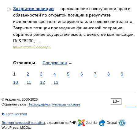
Закрытие позиции
— прекращение совокупности прав и
10
обязанностей по открытой позиции в результате
исполнения срочного инструмента или совершения зачета.
Закрытие позиции проведение финансовой операции,
обратной ранее осуществляемой, с целью ее компенсации.
По&#8230; …
Финансовый словарь
Страницы
Следующая
→
1
2
3
4
5
6
7
8
9
10
11
12
13
© Академик, 2000-2026
18+
Обратная связь:
Техподдержка
,
Реклама на сайте
👣 Путешествия
Экспорт словарей на сайты
, сделанные на PHP,
Joomla,
Drupal,
WordPress, MODx.